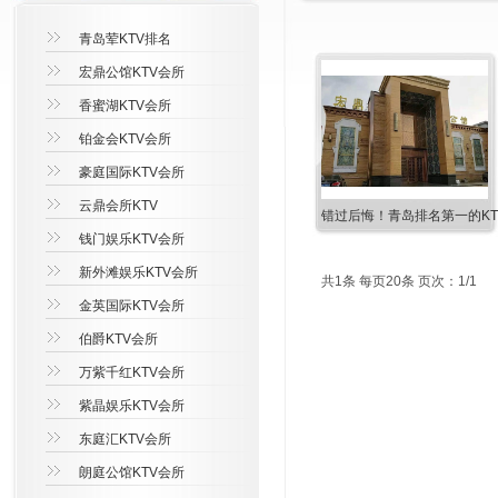
青岛荤KTV排名
宏鼎公馆KTV会所
香蜜湖KTV会所
铂金会KTV会所
豪庭国际KTV会所
云鼎会所KTV
错过后悔！青岛排名第一的KT
钱门娱乐KTV会所
新外滩娱乐KTV会所
共1条 每页20条 页次：1/1
金英国际KTV会所
伯爵KTV会所
万紫千红KTV会所
紫晶娱乐KTV会所
东庭汇KTV会所
朗庭公馆KTV会所